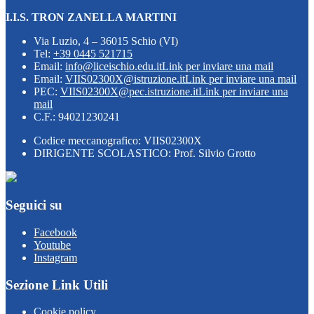
I.I.S. TRON ZANELLA MARTINI
Via Luzio, 4 – 36015 Schio (VI)
Tel:
+39 0445 521715
Email:
info@liceischio.edu.it
Link per inviare una mail
Email:
VIIS02300X@istruzione.it
Link per inviare una mail
PEC:
VIIS02300X@pec.istruzione.it
Link per inviare una
mail
C.F.: 94021230241
Codice meccanografico: VIIS02300X
DIRIGENTE SCOLASTICO: Prof. Silvio Grotto
Seguici su
Facebook
Youtube
Instagram
Sezione Link Utili
Cookie policy