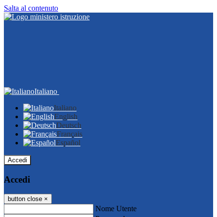
Salta al contenuto
Italiano
Italiano
English
Deutsch
Français
Español
Accedi
Accedi
button close
×
Nome Utente