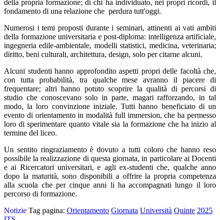
della propria formazione; di chi ha individuato, nei propri ricordi, il
fondamento di una relazione che perdura tutt'oggi.
Numerosi i temi proposti durante i seminari, attinenti ai vati ambiti
della formazione universitaria e post-diploma: intelligenza artificiale,
ingegneria edile-ambientale, modelli statistici, medicina, veterinaria;
diritto, beni culturali, architettura, design, solo per citarne alcuni.
Alcuni studenti hanno approfondito aspetti propri delle facoltà che,
con tutta probabilità, tra qualche mese avranno il piacere di
frequentare; altri hanno potuto scoprire la qualità di percorsi di
studio che conoscevano solo in parte, magari rafforzando, in tal
modo, la loro convinzione iniziale. Tutti hanno beneficiato di un
evento di orientamento in modalità full immersion, che ha permesso
loro di sperimentare quanto vitale sia la formazione che ha inizio al
termine del liceo.
Un sentito ringraziamento è dovuto a tutti coloro che hanno reso
possibile la realizzazione di questa giornata, in particolare ai Docenti
e ai Ricercatori universitari, e agli ex-studenti che, qualche anno
dopo la maturità, sono disponibili a offrire la propria competenza
alla scuola che per cinque anni li ha accompagnati lungo il loro
percorso di formazione.
Notizie
Tag pagina:
Orientamento
Giornata
Università
Quinte
2025
ITS