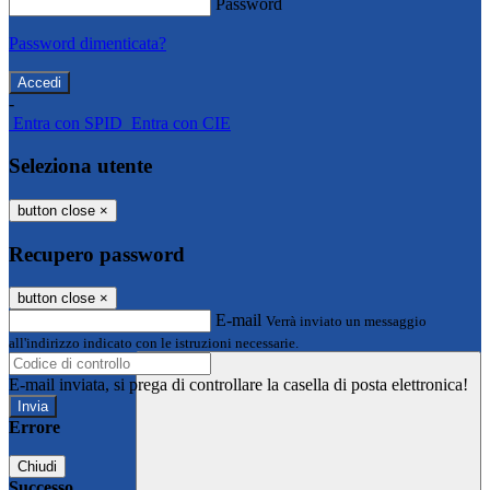
Password
Password dimenticata?
-
Entra con SPID
Entra con CIE
Seleziona utente
button close
×
Recupero password
button close
×
E-mail
Verrà inviato un messaggio
all'indirizzo indicato con le istruzioni necessarie.
E-mail inviata, si prega di controllare la casella di posta elettronica!
Errore
Chiudi
Successo