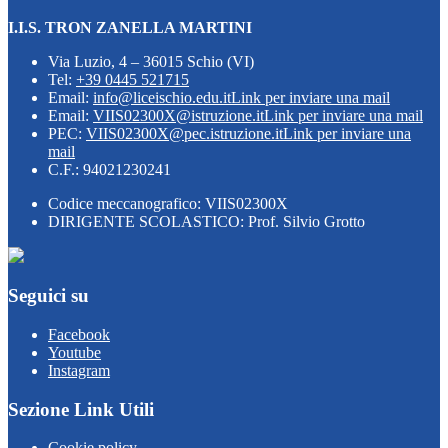
I.I.S. TRON ZANELLA MARTINI
Via Luzio, 4 – 36015 Schio (VI)
Tel:
+39 0445 521715
Email:
info@liceischio.edu.it
Link per inviare una mail
Email:
VIIS02300X@istruzione.it
Link per inviare una mail
PEC:
VIIS02300X@pec.istruzione.it
Link per inviare una
mail
C.F.: 94021230241
Codice meccanografico: VIIS02300X
DIRIGENTE SCOLASTICO: Prof. Silvio Grotto
Seguici su
Facebook
Youtube
Instagram
Sezione Link Utili
Cookie policy