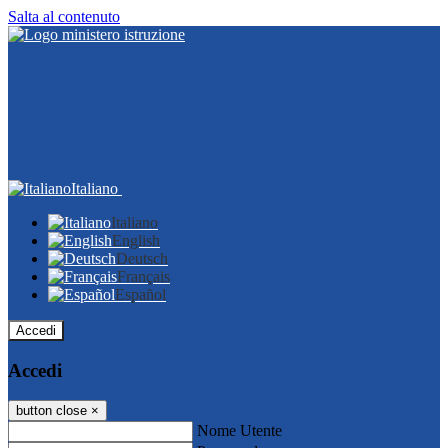
Salta al contenuto
Italiano
Italiano
English
Deutsch
Français
Español
Accedi
Accedi
button close
×
Nome Utente