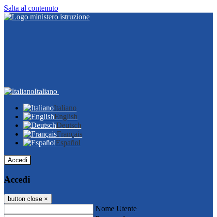
Salta al contenuto
Italiano
Italiano
English
Deutsch
Français
Español
Accedi
Accedi
button close
×
Nome Utente