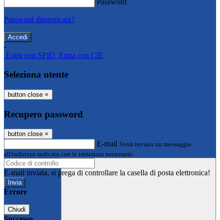
Password
Password dimenticata?
-
Entra con SPID
Entra con CIE
Seleziona utente
button close
×
Recupero password
button close
×
E-mail
Verrà inviato un messaggio
all'indirizzo indicato con le istruzioni necessarie.
E-mail inviata, si prega di controllare la casella di posta elettronica!
Errore
Chiudi
Successo