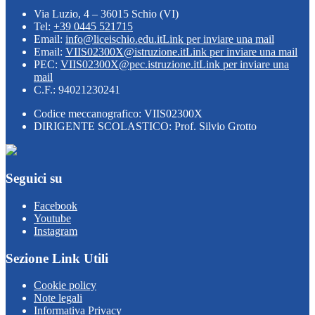
Via Luzio, 4 – 36015 Schio (VI)
Tel:
+39 0445 521715
Email:
info@liceischio.edu.it
Link per inviare una mail
Email:
VIIS02300X@istruzione.it
Link per inviare una mail
PEC:
VIIS02300X@pec.istruzione.it
Link per inviare una
mail
C.F.: 94021230241
Codice meccanografico: VIIS02300X
DIRIGENTE SCOLASTICO: Prof. Silvio Grotto
Seguici su
Facebook
Youtube
Instagram
Sezione Link Utili
Cookie policy
Note legali
Informativa Privacy