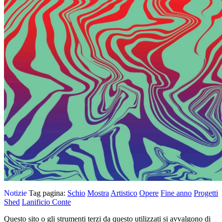
Notizie
Tag pagina:
Schio
Mostra
Artistico
Opere
Fine anno
Progetti
Shed
Lanificio Conte
Questo sito o gli strumenti terzi da questo utilizzati si avvalgono di