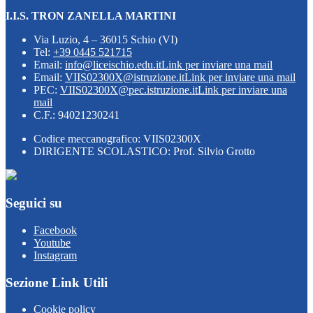
I.I.S. TRON ZANELLA MARTINI
Via Luzio, 4 – 36015 Schio (VI)
Tel:
+39 0445 521715
Email:
info@liceischio.edu.it
Link per inviare una mail
Email:
VIIS02300X@istruzione.it
Link per inviare una mail
PEC:
VIIS02300X@pec.istruzione.it
Link per inviare una
mail
C.F.: 94021230241
Codice meccanografico: VIIS02300X
DIRIGENTE SCOLASTICO: Prof. Silvio Grotto
Seguici su
Facebook
Youtube
Instagram
Sezione Link Utili
Cookie policy