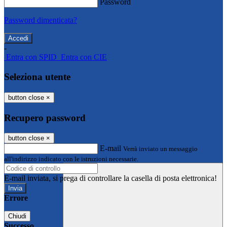
Password
Password dimenticata?
-
Entra con SPID
Entra con CIE
Seleziona utente
button close
×
Recupero password
button close
×
E-mail
Verrà inviato un messaggio
all'indirizzo indicato con le istruzioni necessarie.
E-mail inviata, si prega di controllare la casella di posta elettronica!
Errore
Chiudi
Successo