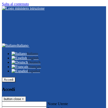
Salta al contenuto
Italiano
Italiano
English
Deutsch
Français
Español
Accedi
Accedi
button close
×
Nome Utente