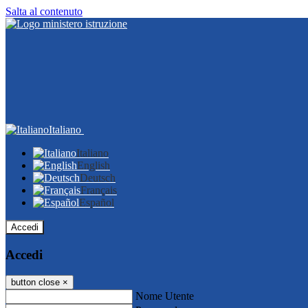
Salta al contenuto
Italiano
Italiano
English
Deutsch
Français
Español
Accedi
Accedi
button close
×
Nome Utente