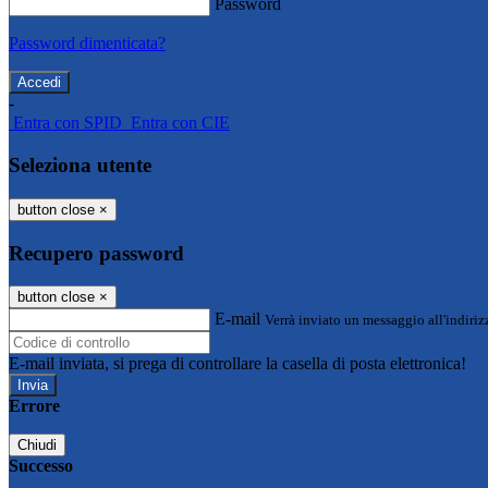
Password
Password dimenticata?
-
Entra con SPID
Entra con CIE
Seleziona utente
button close
×
Recupero password
button close
×
E-mail
Verrà inviato un messaggio all'indirizz
E-mail inviata, si prega di controllare la casella di posta elettronica!
Errore
Chiudi
Successo