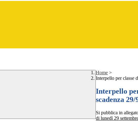
Home
>
Interpello per classe
Interpello pe
scadenza 29/
Si pubblica in allega
di lunedì 29 settembr