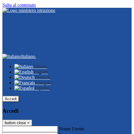
Salta al contenuto
Italiano
Italiano
English
Deutsch
Français
Español
Accedi
Accedi
button close
×
Nome Utente