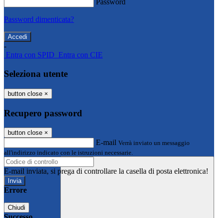
Password
Password dimenticata?
-
Entra con SPID
Entra con CIE
Seleziona utente
button close
×
Recupero password
button close
×
E-mail
Verrà inviato un messaggio
all'indirizzo indicato con le istruzioni necessarie.
E-mail inviata, si prega di controllare la casella di posta elettronica!
Errore
Chiudi
Successo