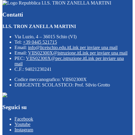
I.I.S. TRON ZANELLA MARTINI
Contatti
I.I.S. TRON ZANELLA MARTINI
Via Luzio, 4 – 36015 Schio (VI)
Tel:
+39 0445 521715
Email:
info@liceischio.edu.it
Link per inviare una mail
Email:
VIIS02300X@istruzione.it
Link per inviare una mail
PEC:
VIIS02300X@pec.istruzione.it
Link per inviare una
mail
C.F.: 94021230241
Codice meccanografico: VIIS02300X
DIRIGENTE SCOLASTICO: Prof. Silvio Grotto
Seguici su
Facebook
Youtube
Instagram