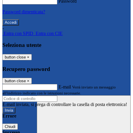
Password
Password dimenticata?
-
Entra con SPID
Entra con CIE
Seleziona utente
button close
×
Recupero password
button close
×
E-mail
Verrà inviato un messaggio
all'indirizzo indicato con le istruzioni necessarie.
E-mail inviata, si prega di controllare la casella di posta elettronica!
Errore
Chiudi
Successo