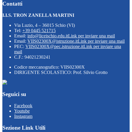
Contatti
I.I.S. TRON ZANELLA MARTINI
Via Luzio, 4 – 36015 Schio (VI)
Tel:
+39 0445 521715
Email:
info@liceischio.edu.it
Link per inviare una mail
Email:
VIIS02300X@istruzione.it
Link per inviare una mail
PEC:
VIIS02300X@pec.istruzione.it
Link per inviare una
mail
C.F.: 94021230241
Codice meccanografico: VIIS02300X
DIRIGENTE SCOLASTICO: Prof. Silvio Grotto
Seguici su
Facebook
Youtube
Instagram
Sezione Link Utili