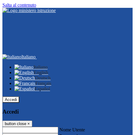
Salta al contenuto
Italiano
Italiano
English
Deutsch
Français
Español
Accedi
Accedi
button close
×
Nome Utente