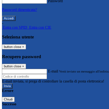
Password
Password dimenticata?
-
Entra con SPID
Entra con CIE
Seleziona utente
button close
×
Recupero password
button close
×
E-mail
Verrà inviato un messaggio all'indirizz
E-mail inviata, si prega di controllare la casella di posta elettronica!
Errore
Chiudi
Successo