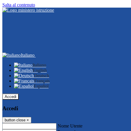
Salta al contenuto
Italiano
Italiano
English
Deutsch
Français
Español
Accedi
Accedi
button close
×
Nome Utente