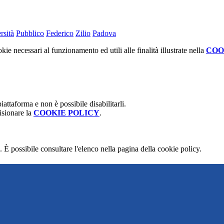
rsità
Pubblico
Federico
Zilio
Padova
kie necessari al funzionamento ed utili alle finalità illustrate nella
COO
attaforma e non è possibile disabilitarli.
isionare la
COOKIE POLICY
.
 È possibile consultare l'elenco nella pagina della cookie policy.