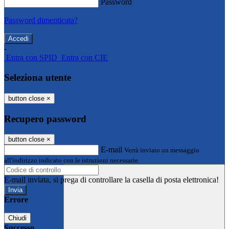
Password
Password dimenticata?
-
Entra con SPID
Entra con CIE
Seleziona utente
button close
×
Recupero password
button close
×
E-mail
Verrà inviato un messaggio
all'indirizzo indicato con le istruzioni necessarie.
E-mail inviata, si prega di controllare la casella di posta elettronica!
Errore
Chiudi
Successo