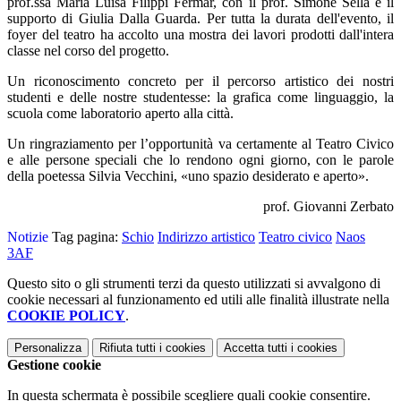
prof.ssa Maria Luisa Filippi Fermar, con il prof. Simone Sella e il
supporto di Giulia Dalla Guarda. Per tutta la durata dell'evento, il
foyer del teatro ha accolto una mostra dei lavori prodotti dall'intera
classe nel corso del progetto.
Un riconoscimento concreto per il percorso artistico dei nostri
studenti e delle nostre studentesse: la grafica come linguaggio, la
scuola come laboratorio aperto alla città.
Un ringraziamento per l’opportunità va certamente al Teatro Civico
e alle persone speciali che lo rendono ogni giorno, con le parole
della poetessa Silvia Vecchini, «uno spazio desiderato e aperto».
prof. Giovanni Zerbato
Notizie
Tag pagina:
Schio
Indirizzo artistico
Teatro civico
Naos
3AF
Questo sito o gli strumenti terzi da questo utilizzati si avvalgono di
cookie necessari al funzionamento ed utili alle finalità illustrate nella
COOKIE POLICY
.
Personalizza
Rifiuta tutti
i cookies
Accetta tutti
i cookies
Gestione cookie
In questa schermata è possibile scegliere quali cookie consentire.