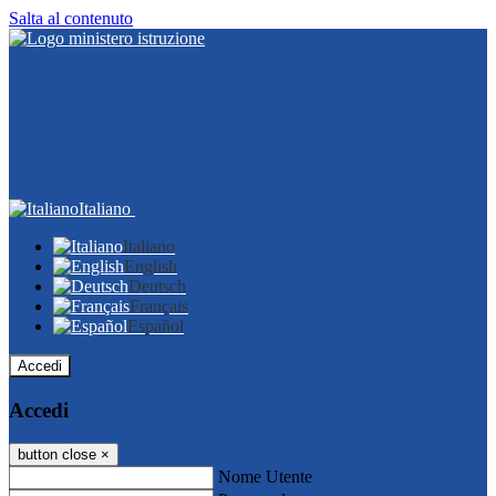
Salta al contenuto
Italiano
Italiano
English
Deutsch
Français
Español
Accedi
Accedi
button close
×
Nome Utente