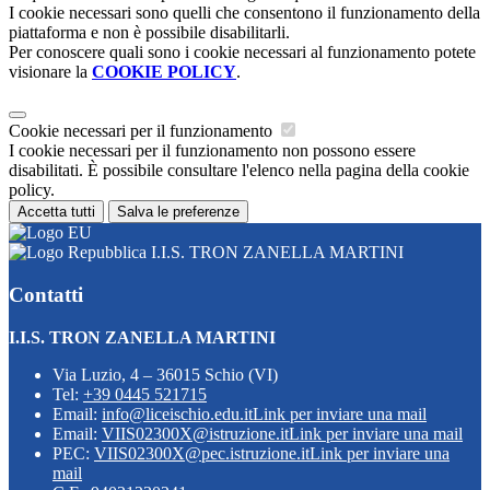
I cookie necessari sono quelli che consentono il funzionamento della
piattaforma e non è possibile disabilitarli.
Per conoscere quali sono i cookie necessari al funzionamento potete
visionare la
COOKIE POLICY
.
Cookie necessari per il funzionamento
I cookie necessari per il funzionamento non possono essere
disabilitati. È possibile consultare l'elenco nella pagina della cookie
policy.
Accetta tutti
Salva le preferenze
I.I.S. TRON ZANELLA MARTINI
Contatti
I.I.S. TRON ZANELLA MARTINI
Via Luzio, 4 – 36015 Schio (VI)
Tel:
+39 0445 521715
Email:
info@liceischio.edu.it
Link per inviare una mail
Email:
VIIS02300X@istruzione.it
Link per inviare una mail
PEC:
VIIS02300X@pec.istruzione.it
Link per inviare una
mail