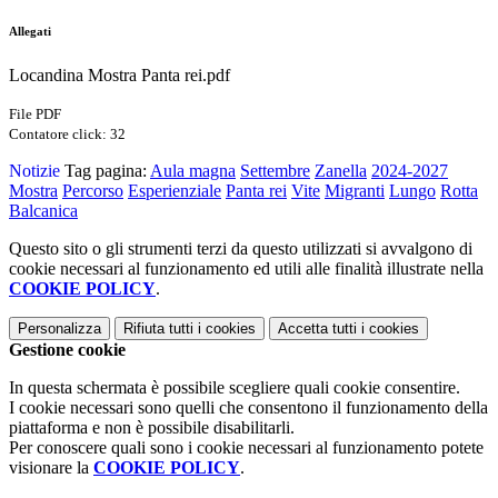
Allegati
Locandina Mostra Panta rei.pdf
File PDF
Contatore click: 32
Notizie
Tag pagina:
Aula magna
Settembre
Zanella
2024-2027
Mostra
Percorso
Esperienziale
Panta rei
Vite
Migranti
Lungo
Rotta
Balcanica
Questo sito o gli strumenti terzi da questo utilizzati si avvalgono di
cookie necessari al funzionamento ed utili alle finalità illustrate nella
COOKIE POLICY
.
Personalizza
Rifiuta tutti
i cookies
Accetta tutti
i cookies
Gestione cookie
In questa schermata è possibile scegliere quali cookie consentire.
I cookie necessari sono quelli che consentono il funzionamento della
piattaforma e non è possibile disabilitarli.
Per conoscere quali sono i cookie necessari al funzionamento potete
visionare la
COOKIE POLICY
.