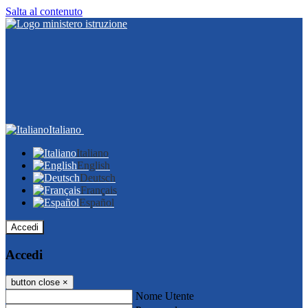
Salta al contenuto
Italiano
Italiano
English
Deutsch
Français
Español
Accedi
Accedi
button close
×
Nome Utente