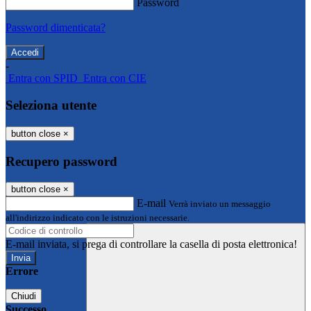
Password
Password dimenticata?
-
Entra con SPID
Entra con CIE
Seleziona utente
button close
×
Recupero password
button close
×
E-mail
Verrà inviato un messaggio
all'indirizzo indicato con le istruzioni necessarie.
E-mail inviata, si prega di controllare la casella di posta elettronica!
Errore
Chiudi
Successo