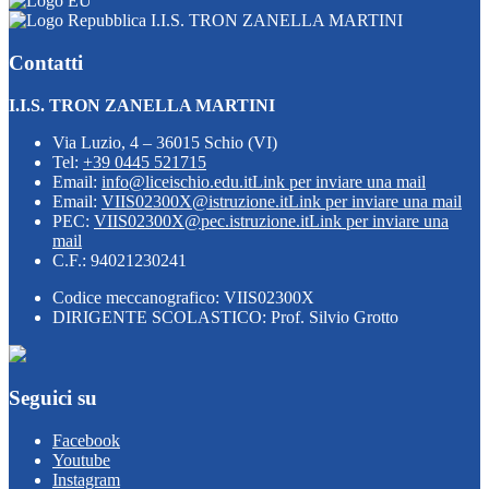
I.I.S. TRON ZANELLA MARTINI
Contatti
I.I.S. TRON ZANELLA MARTINI
Via Luzio, 4 – 36015 Schio (VI)
Tel:
+39 0445 521715
Email:
info@liceischio.edu.it
Link per inviare una mail
Email:
VIIS02300X@istruzione.it
Link per inviare una mail
PEC:
VIIS02300X@pec.istruzione.it
Link per inviare una
mail
C.F.: 94021230241
Codice meccanografico: VIIS02300X
DIRIGENTE SCOLASTICO: Prof. Silvio Grotto
Seguici su
Facebook
Youtube
Instagram