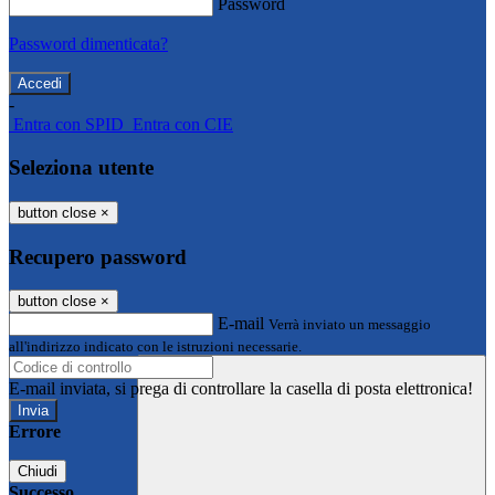
Password
Password dimenticata?
-
Entra con SPID
Entra con CIE
Seleziona utente
button close
×
Recupero password
button close
×
E-mail
Verrà inviato un messaggio
all'indirizzo indicato con le istruzioni necessarie.
E-mail inviata, si prega di controllare la casella di posta elettronica!
Errore
Chiudi
Successo