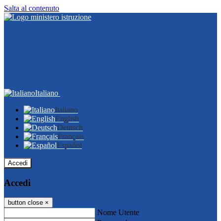
Salta al contenuto
Italiano
Italiano
English
Deutsch
Français
Español
Accedi
Accedi
button close
×
Nome Utente