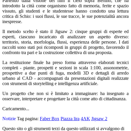
Partendo dalla visione del film
Il cielo sopra Berlino
, che ha
introdotto la città come organismo fatto di memoria, ferite e spazio
vissuto, gli studenti e le studentesse hanno condotto una lettura
critica di Schio: i suoi flussi, le sue tracce, le sue potenzialità ancora
inespresse.
Il metodo scelto è stato il Jigsaw 2: cinque gruppi di esperte ed
esperti, ciascuno incaricato di analizzare un aspetto diverso:
territorio, storia, morfologia, flussi, esperienza delle persone. I dati
raccolti sono stati poi ricomposti in gruppi di progetto, favorendo il
confronto tra pari e la costruzione collettiva di una proposta.
La restituzione finale ha preso forma attraverso elaborati tecnici
completi - piante, prospetti e sezioni in scala 1:100, assonometrie,
prospettive a due punti di fuga, modelli 3D e dettagli di arredo
urbano al CAD - accompagnati da presentazioni digitali realizzate
con strumenti di storytelling e intelligenza artificiale.
Un progetto che non si è limitato a immaginare: ha insegnato a
osservare, interpretare e progettare la città come atto di cittadinanza.
Caricamento...
Notizie
Tag pagina:
Faber Box
Piazza lira
4AK
Jigsaw 2
Questo sito o gli strumenti terzi da questo utilizzati si avvalgono di