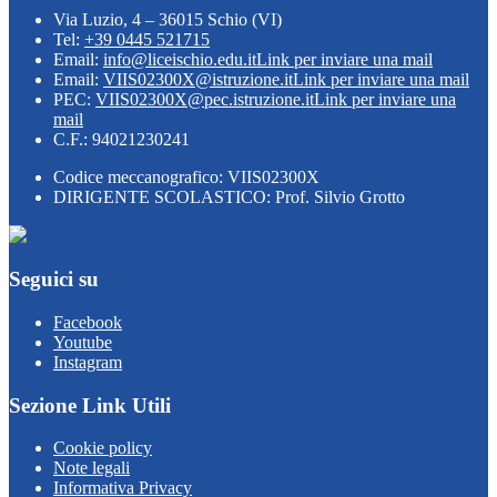
Via Luzio, 4 – 36015 Schio (VI)
Tel:
+39 0445 521715
Email:
info@liceischio.edu.it
Link per inviare una mail
Email:
VIIS02300X@istruzione.it
Link per inviare una mail
PEC:
VIIS02300X@pec.istruzione.it
Link per inviare una
mail
C.F.: 94021230241
Codice meccanografico: VIIS02300X
DIRIGENTE SCOLASTICO: Prof. Silvio Grotto
Seguici su
Facebook
Youtube
Instagram
Sezione Link Utili
Cookie policy
Note legali
Informativa Privacy