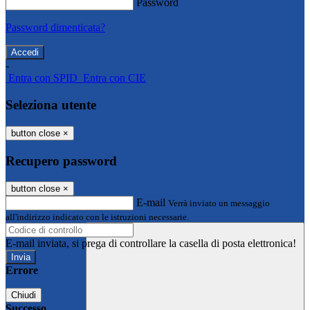
Password
Password dimenticata?
-
Entra con SPID
Entra con CIE
Seleziona utente
button close
×
Recupero password
button close
×
E-mail
Verrà inviato un messaggio
all'indirizzo indicato con le istruzioni necessarie.
E-mail inviata, si prega di controllare la casella di posta elettronica!
Errore
Chiudi
Successo