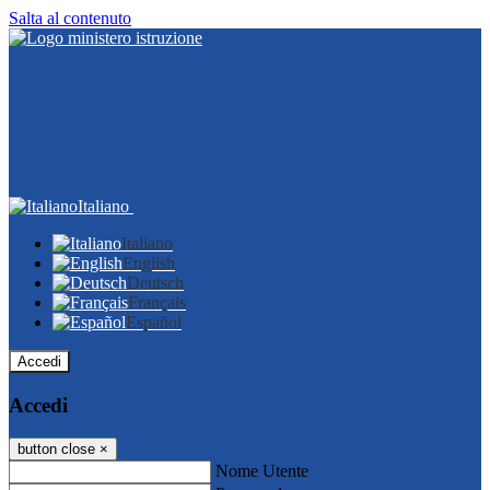
Salta al contenuto
Italiano
Italiano
English
Deutsch
Français
Español
Accedi
Accedi
button close
×
Nome Utente