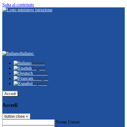
Salta al contenuto
Italiano
Italiano
English
Deutsch
Français
Español
Accedi
Accedi
button close
×
Nome Utente