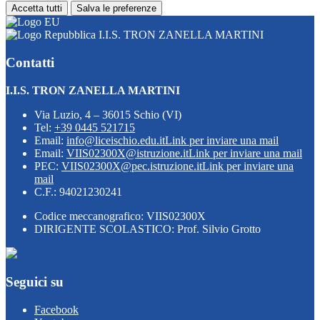
Accetta tutti
Salva le preferenze
I.I.S. TRON ZANELLA MARTINI
Contatti
I.I.S. TRON ZANELLA MARTINI
Via Luzio, 4 – 36015 Schio (VI)
Tel:
+39 0445 521715
Email:
info@liceischio.edu.it
Link per inviare una mail
Email:
VIIS02300X@istruzione.it
Link per inviare una mail
PEC:
VIIS02300X@pec.istruzione.it
Link per inviare una
mail
C.F.: 94021230241
Codice meccanografico: VIIS02300X
DIRIGENTE SCOLASTICO: Prof. Silvio Grotto
Seguici su
Facebook