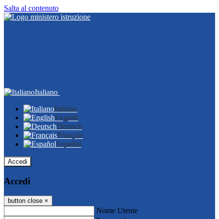
Salta al contenuto
Italiano
Italiano
English
Deutsch
Français
Español
Accedi
Accedi
button close
×
Nome Utente