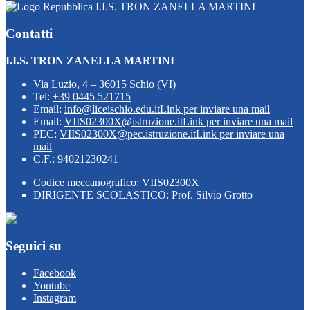
I.I.S. TRON ZANELLA MARTINI
Contatti
I.I.S. TRON ZANELLA MARTINI
Via Luzio, 4 – 36015 Schio (VI)
Tel:
+39 0445 521715
Email:
info@liceischio.edu.it
Link per inviare una mail
Email:
VIIS02300X@istruzione.it
Link per inviare una mail
PEC:
VIIS02300X@pec.istruzione.it
Link per inviare una
mail
C.F.: 94021230241
Codice meccanografico: VIIS02300X
DIRIGENTE SCOLASTICO: Prof. Silvio Grotto
Seguici su
Facebook
Youtube
Instagram