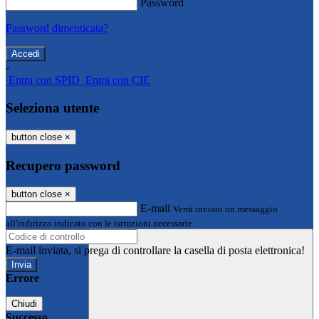
Password
Password dimenticata?
-
Entra con SPID
Entra con CIE
Seleziona utente
button close
×
Recupero password
button close
×
E-mail
Verrà inviato un messaggio
all'indirizzo indicato con le istruzioni necessarie.
E-mail inviata, si prega di controllare la casella di posta elettronica!
Errore
Chiudi
Successo