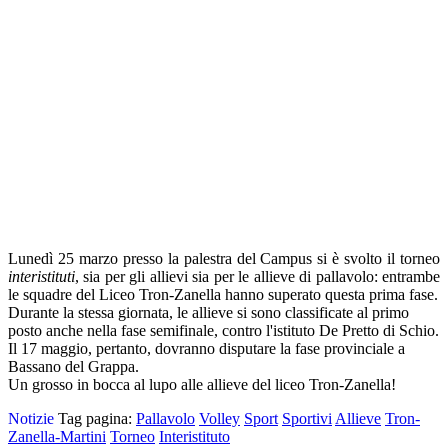
Lunedì 25 marzo presso la palestra del Campus si è svolto il torneo
interistituti
, sia per gli allievi sia per le allieve di pallavolo: entrambe
le squadre del Liceo Tron-Zanella hanno superato questa prima fase.
Durante la stessa giornata, le allieve si sono classificate al primo
posto anche nella fase semifinale, contro l'istituto De Pretto di Schio.
Il 17 maggio, pertanto, dovranno disputare la fase provinciale a
Bassano del Grappa.
Un grosso in bocca al lupo alle allieve del liceo Tron-Zanella!
Notizie
Tag pagina:
Pallavolo
Volley
Sport
Sportivi
Allieve
Tron-
Zanella-Martini
Torneo
Interistituto