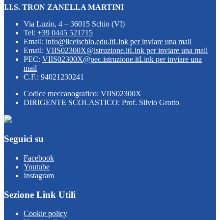
I.I.S. TRON ZANELLA MARTINI
Via Luzio, 4 – 36015 Schio (VI)
Tel:
+39 0445 521715
Email:
info@liceischio.edu.it
Link per inviare una mail
Email:
VIIS02300X@istruzione.it
Link per inviare una mail
PEC:
VIIS02300X@pec.istruzione.it
Link per inviare una
mail
C.F.: 94021230241
Codice meccanografico: VIIS02300X
DIRIGENTE SCOLASTICO: Prof. Silvio Grotto
Seguici su
Facebook
Youtube
Instagram
Sezione Link Utili
Cookie policy