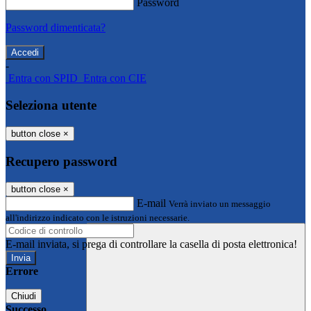
Password
Password dimenticata?
-
Entra con SPID
Entra con CIE
Seleziona utente
button close
×
Recupero password
button close
×
E-mail
Verrà inviato un messaggio
all'indirizzo indicato con le istruzioni necessarie.
E-mail inviata, si prega di controllare la casella di posta elettronica!
Errore
Chiudi
Successo