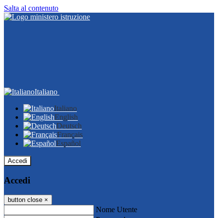
Salta al contenuto
Italiano
Italiano
English
Deutsch
Français
Español
Accedi
Accedi
button close
×
Nome Utente