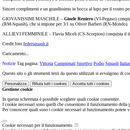
Sinceri complimenti e un grandissimo in bocca al lupo per il vostro pe
GIOVANISSIMI MASCHILE
–
Gioele Reniero
(VI-Pegaso) conquis
(RM-Squash), che si impone per 3/1 su Oliver Barberi (RN-Mondo).
ALLIEVI FEMMINILE
–
Flavia Miceli
(CS-Scorpion) conquista il t
Credit foto
federsquash.it
Caricamento...
Notizie
Tag pagina:
Vittoria
Campionati
Sportivo
Podio
Squash
Italia
Questo sito o gli strumenti terzi da questo utilizzati si avvalgono di coo
Personalizza
Rifiuta tutti
i cookies
Accetta tutti
i cookies
Gestione cookie
In questa schermata è possibile scegliere quali cookie consentire.
I cookie necessari sono quelli che consentono il funzionamento della pi
Per conoscere quali sono i cookie necessari al funzionamento potete v
Cookie necessari per il funzionamento