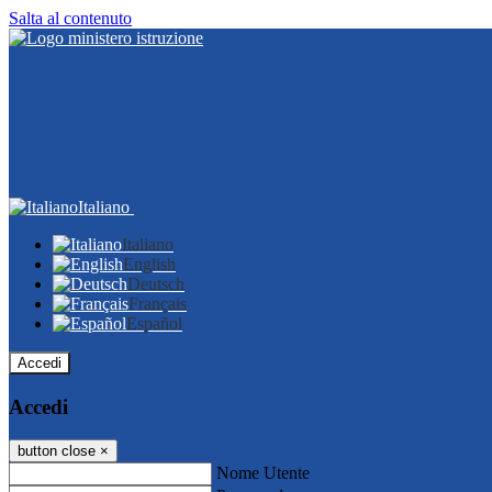
Salta al contenuto
Italiano
Italiano
English
Deutsch
Français
Español
Accedi
Accedi
button close
×
Nome Utente