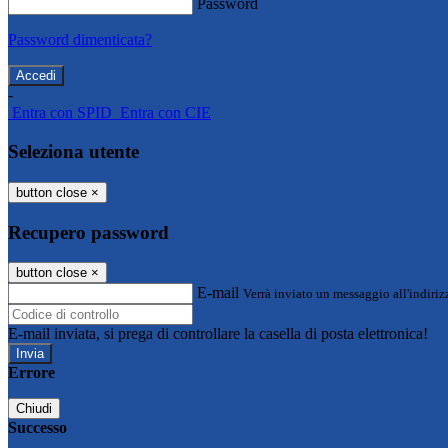
Password
Password dimenticata?
-
Entra con SPID
Entra con CIE
Seleziona utente
button close
×
Recupero password
button close
×
E-mail
Verrà inviato un messaggio all'indirizz
E-mail inviata, si prega di controllare la casella di posta elettronica!
Errore
Chiudi
Successo