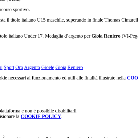
rcorso sportivo.
ta il titolo italiano U15 maschile, superando in finale Thomas Cimar
itolo italiano Under 17. Medaglia d’argento per
Gioia Reniero
(VI-Peg
ni
Sport
Oro
Argento
Gioele
Gioia
Reniero
kie necessari al funzionamento ed utili alle finalità illustrate nella
COO
attaforma e non è possibile disabilitarli.
isionare la
COOKIE POLICY
.