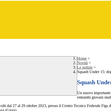
Home
>
Novità
>
Le notizie
>
Squash Under 15: dopp
Squash Under 
Un nuovo importante r
entrambi giovani stud
svolti dal 27 al 29 ottobre 2023, presso il Centro Tecnico Federale Figs di
ssa (Gioia).