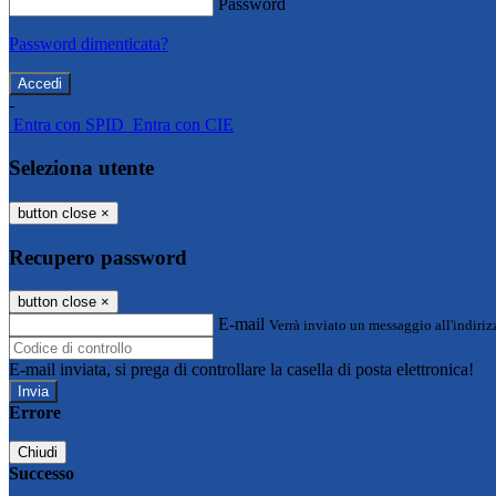
Password
Password dimenticata?
-
Entra con SPID
Entra con CIE
Seleziona utente
button close
×
Recupero password
button close
×
E-mail
Verrà inviato un messaggio all'indirizz
E-mail inviata, si prega di controllare la casella di posta elettronica!
Errore
Chiudi
Successo