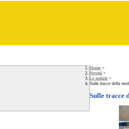
Home
>
Novità
>
Le notizie
>
Sulle tracce della sto
Sulle tracce 