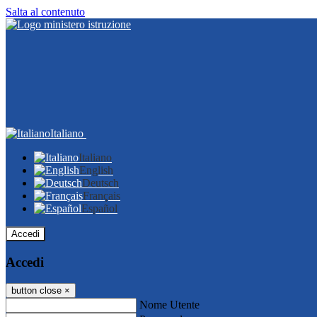
Salta al contenuto
Italiano
Italiano
English
Deutsch
Français
Español
Accedi
Accedi
button close
×
Nome Utente