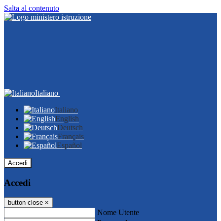
Salta al contenuto
Italiano
Italiano
English
Deutsch
Français
Español
Accedi
Accedi
button close
×
Nome Utente