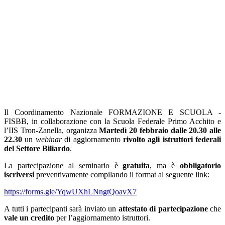
Il Coordinamento Nazionale FORMAZIONE E SCUOLA -
FISBB, in collaborazione con la Scuola Federale
Primo Acchito e
l’IIS Tron-Zanella, organizza
Martedì 20 febbraio dalle 20.30 alle
22.30
un
webinar
di aggiornamento
rivolto agli istruttori federali
del Settore Biliardo
.
La partecipazione al seminario è
gratuita
, ma è
obbligatorio
iscriversi
preventivamente compilando il format al seguente link:
https://forms.gle/
YqwUXhLNngtQoavX7
A tutti i partecipanti sarà inviato un
attestato di partecipazione
che
vale un credito
per l’aggiornamento istruttori.