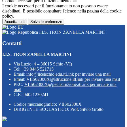
Cookie necessari per il funzionamento
I cookie necessari per il funzionamento non possono essere
disabilitati. È possibile consultare l'elenco nella pagina della cookie
policy.
Accetta tutti
Salva le preferenze
I.I.S. TRON ZANELLA MARTINI
Contatti
I.I.S. TRON ZANELLA MARTINI
Via Luzio, 4 – 36015 Schio (VI)
Tel:
+39 0445 521715
Email:
info@liceischio.edu.it
Link per inviare una mail
Email:
VIIS02300X@istruzione.it
Link per inviare una mail
PEC:
VIIS02300X@pec.istruzione.it
Link per inviare una
mail
C.F.: 94021230241
Codice meccanografico: VIIS02300X
DIRIGENTE SCOLASTICO: Prof. Silvio Grotto