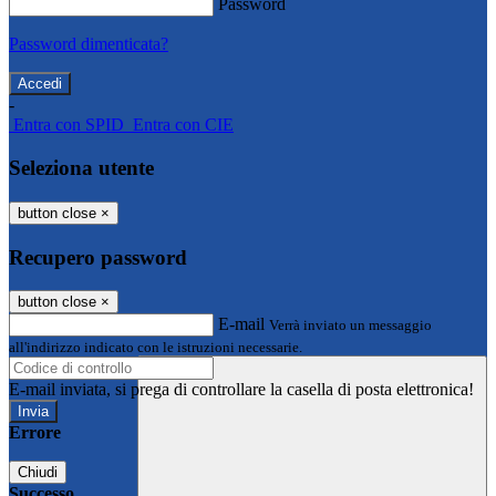
Password
Password dimenticata?
-
Entra con SPID
Entra con CIE
Seleziona utente
button close
×
Recupero password
button close
×
E-mail
Verrà inviato un messaggio
all'indirizzo indicato con le istruzioni necessarie.
E-mail inviata, si prega di controllare la casella di posta elettronica!
Errore
Chiudi
Successo