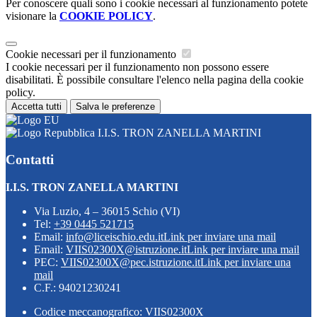
Per conoscere quali sono i cookie necessari al funzionamento potete
visionare la
COOKIE POLICY
.
Cookie necessari per il funzionamento
I cookie necessari per il funzionamento non possono essere
disabilitati. È possibile consultare l'elenco nella pagina della cookie
policy.
Accetta tutti
Salva le preferenze
I.I.S. TRON ZANELLA MARTINI
Contatti
I.I.S. TRON ZANELLA MARTINI
Via Luzio, 4 – 36015 Schio (VI)
Tel:
+39 0445 521715
Email:
info@liceischio.edu.it
Link per inviare una mail
Email:
VIIS02300X@istruzione.it
Link per inviare una mail
PEC:
VIIS02300X@pec.istruzione.it
Link per inviare una
mail
C.F.: 94021230241
Codice meccanografico: VIIS02300X