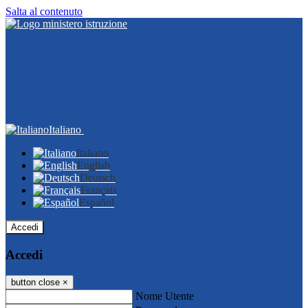
Salta al contenuto
Italiano
Italiano
English
Deutsch
Français
Español
Accedi
Accedi
button close
×
Nome Utente