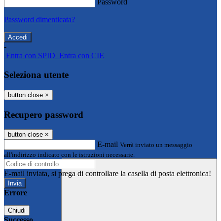
Password
Password dimenticata?
-
Entra con SPID
Entra con CIE
Seleziona utente
button close
×
Recupero password
button close
×
E-mail
Verrà inviato un messaggio
all'indirizzo indicato con le istruzioni necessarie.
E-mail inviata, si prega di controllare la casella di posta elettronica!
Errore
Chiudi
Successo