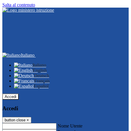
Salta al contenuto
Italiano
Italiano
English
Deutsch
Français
Español
Accedi
Accedi
button close
×
Nome Utente