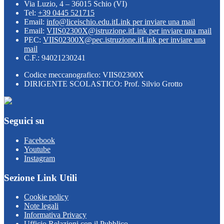
Via Luzio, 4 – 36015 Schio (VI)
Tel:
+39 0445 521715
Email:
info@liceischio.edu.it
Link per inviare una mail
Email:
VIIS02300X@istruzione.it
Link per inviare una mail
PEC:
VIIS02300X@pec.istruzione.it
Link per inviare una
mail
C.F.: 94021230241
Codice meccanografico: VIIS02300X
DIRIGENTE SCOLASTICO: Prof. Silvio Grotto
Seguici su
Facebook
Youtube
Instagram
Sezione Link Utili
Cookie policy
Note legali
Informativa Privacy
Ufficio Relazioni con il Pubblico