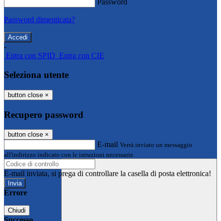
Password
Password dimenticata?
-
Entra con SPID
Entra con CIE
Seleziona utente
button close
×
Recupero password
button close
×
E-mail
Verrà inviato un messaggio
all'indirizzo indicato con le istruzioni necessarie.
E-mail inviata, si prega di controllare la casella di posta elettronica!
Errore
Chiudi
Successo