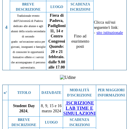
BREVE
SCADENZA
LUOGO
DESCRIZIONE
ISCRIZIONI
Fiera di
Tradizionale evento
Padova,
dell'Università di Padova
Clicca sul/sui
Padiglioni
dedicato alle alunne e agli
4
seguente/i link:
11, 14 e
alunni della scuola secondaria
-
sito istituzionale
Centro
Fino ad
di secondo
Congressi
esurimento
grado:
un'occasione unica per
Quando
:
posti
giovani, insegnanti e famiglie
20 e 21
di conoscere le opportunità
febbraio.
formative offerte e i servizi
dalle 9.00
che accompagnano il percorso
alle 17.00
universitario.
MODALITÀ
PER MAGGIORI
n°
TITOLO
DATA/DATE
D'ISCRIZIONE
INFORMAZIONI
ISCRIZIONE
Student Day
8, 9, 15 e 16
LAB TIME E
2024
,
marzo 2024
SIMULAZIONI
BREVE
SCADENZA
LUOGO
DESCRIZIONE
ISCRIZIONI