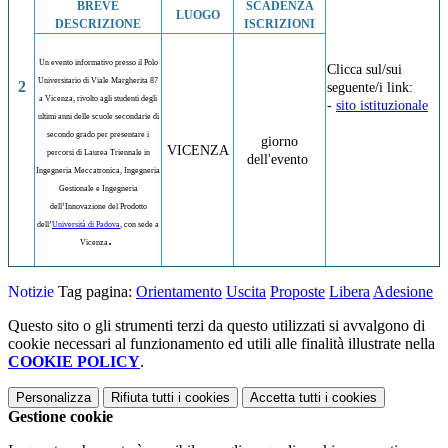
BREVE
SCADENZA
LUOGO
DESCRIZIONE
ISCRIZIONI
Un evento informativo presso il Polo
Clicca sul/sui
Universitario di Viale Margherita 87
2
seguente/i link:
a Vicenza, rivolto agli studenti degli
-
sito istituzionale
ultimi anni delle scuole secondarie di
secondo grado per presentare i
giorno
VICENZA
percorsi di Laurea Triennale in
dell'evento
Ingegneria Meccatronica, Ingegneria
Gestionale e Ingegneria
dell’Innovazione del Prodotto
dell’
Università di Padova
, con sede a
.
Vicenza
Notizie
Tag pagina:
Orientamento
Uscita
Proposte
Libera
Adesione
Questo sito o gli strumenti terzi da questo utilizzati si avvalgono di
cookie necessari al funzionamento ed utili alle finalità illustrate nella
COOKIE POLICY
.
Personalizza
Rifiuta tutti
i cookies
Accetta tutti
i cookies
Gestione cookie