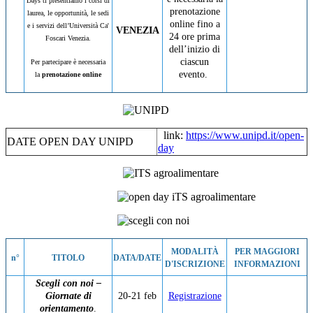
Days ti presentiamo i corsi di
prenotazione
laurea, le opportunità, le sedi
online fino a
e i servizi dell’Università Ca'
VENEZIA
24 ore prima
Foscari Venezia.
dell’inizio di
ciascun
Per partecipare è necessaria
evento.
la
prenotazione online
link:
https://www.unipd.it/open-
DATE OPEN DAY UNIPD
day
MODALITÀ
PER MAGGIORI
n°
TITOLO
DATA/DATE
D'ISCRIZIONE
INFORMAZIONI
Scegli con noi –
Giornate di
20-21 feb
Registrazione
orientamento
.