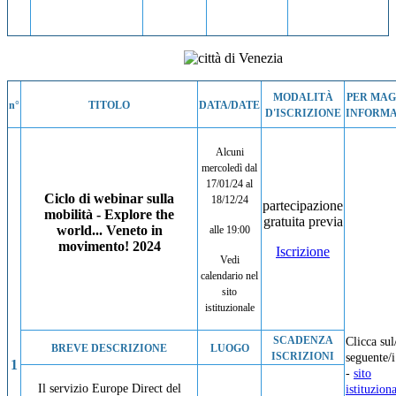
MODALITÀ
PER MAG
n°
TITOLO
DATA/DATE
D'ISCRIZIONE
INFORMA
Alcuni
mercoledì dal
17/01/24 al
Ciclo di webinar sulla
18/12/24
partecipazione
mobilità - Explore the
gratuita previa
world... Veneto in
alle 19:00
movimento! 2024
Iscrizione
Vedi
calendario nel
sito
istituzionale
SCADENZA
Clicca sul
BREVE DESCRIZIONE
LUOGO
ISCRIZIONI
seguente/i
1
-
sito
Il servizio Europe Direct del
istituzion