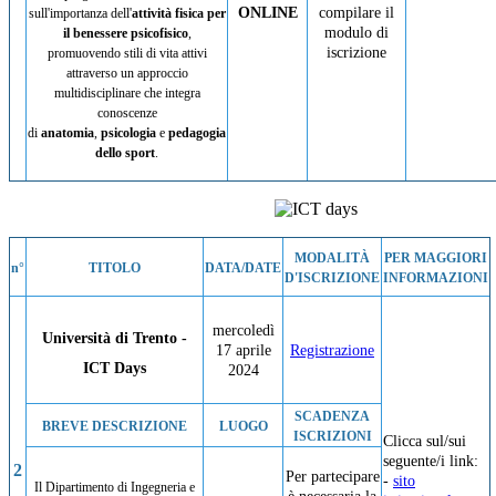
ONLINE
compilare il
sull'importanza dell'
attività fisica per
modulo di
il benessere psicofisico
,
iscrizione
promuovendo stili di vita attivi
attraverso un approccio
multidisciplinare che integra
conoscenze
di
anatomia
,
psicologia
e
pedagogia
dello sport
.
MODALITÀ
PER MAGGIORI
n°
TITOLO
DATA/DATE
D'ISCRIZIONE
INFORMAZIONI
mercoledì
Università di Trento
-
17 aprile
Registrazione
ICT Days
2024
SCADENZA
BREVE DESCRIZIONE
LUOGO
ISCRIZIONI
Clicca sul/sui
seguente/i link:
2
Per partecipare
-
sito
Il Dipartimento di Ingegneria e