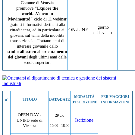
Comune di Venezia
promuove
"Explore the
world...Veneto in
Movimento!"
ciclo di 11 webinar
gratuiti informativi destinati alla
giorno
ON-LINE
cittadinanza, ed in particolare ai
dell'evento
giovani, sul tema della mobilità
transnazionale. Trattano temi di
interesse giovanile dallo
studio all'estero
all'
orientamento
dei giovani
degli ultimi anni delle
scuole superiori
MODALITÀ
PER MAGGIORI
n°
TITOLO
DATA/DATE
D'ISCRIZIONE
INFORMAZIONI
OPEN DAY -
29 dic
Iscrizione
UNIPD sede di
Vicenza
15:00 - 18:00