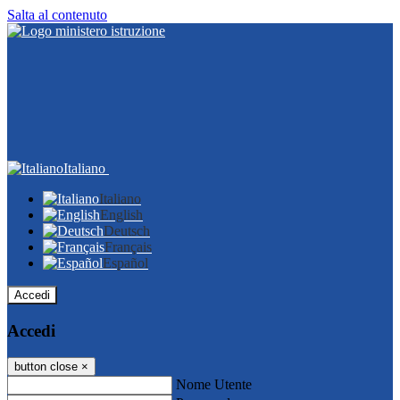
Salta al contenuto
Italiano
Italiano
English
Deutsch
Français
Español
Accedi
Accedi
button close
×
Nome Utente