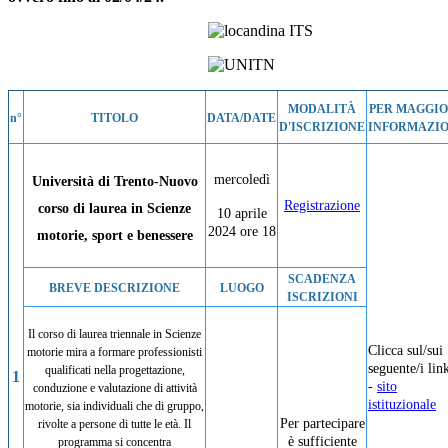
MODALITÀ
PER MAGGIO
n°
TITOLO
DATA/DATE
D'ISCRIZIONE
INFORMAZIO
mercoledì
Università di Trento-Nuovo
Registrazione
corso di laurea in Scienze
10 aprile
2024 ore 18
motorie, sport e benessere
SCADENZA
BREVE DESCRIZIONE
LUOGO
ISCRIZIONI
Il corso di laurea triennale in Scienze
Clicca sul/sui
motorie mira a formare professionisti
seguente/i lin
qualificati nella progettazione,
1
-
sito
conduzione e valutazione di attività
istituzionale
motorie, sia individuali che di gruppo,
Per partecipare
rivolte a persone di tutte le età. Il
è sufficiente
programma si concentra