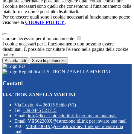
In questa schermata è possibile scegliere quali cookie consentire.
I cookie necessari sono quelli che consentono il funzionamento della
piattaforma e non è possibile disabilitarli.
Per conoscere quali sono i cookie necessari al funzionamento potete
visionare la
COOKIE POLICY
.
Cookie necessari per il funzionamento
I cookie necessari per il funzionamento non possono essere
disabilitati. È possibile consultare l'elenco nella pagina della cookie
policy.
Accetta tutti
Salva le preferenze
I.I.S. TRON ZANELLA MARTINI
Contatti
I.I.S. TRON ZANELLA MARTINI
Via Luzio, 4 – 36015 Schio (VI)
Tel:
+39 0445 521715
Email:
info@liceischio.edu.it
Link per inviare una mail
Email:
VIIS02300X@istruzione.it
Link per inviare una mail
PEC:
VIIS02300X@pec.istruzione.it
Link per inviare una
mail