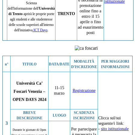
è necessaria la
istituzionale
Scienza
prenotazione
dell'Informazione dell'
Università
online fino a
TRENTO
di Trento
aprirà le proprie porte
entro il 15
agli studenti e alle studentesse
aprile o fino
delle scuole superiori all'interno
ad esaurimento
dell'iniziativa
ICT Days
.
posti
MODALITÀ
PER MAGGIORI
n°
TITOLO
DATA/DATE
D'ISCRIZIONE
INFORMAZIONI
Università Ca’
11-15
Registrazione
Foscari Venezia –
marzo
OPEN DAYS 2024
BREVE
SCADENZA
LUOGO
Clicca sul/sui
DESCRIZIONE
ISCRIZIONI
3
seguente/i link:
-
sito istituzionale
Per partecipare
Durante le giornate di Open
è necessaria la