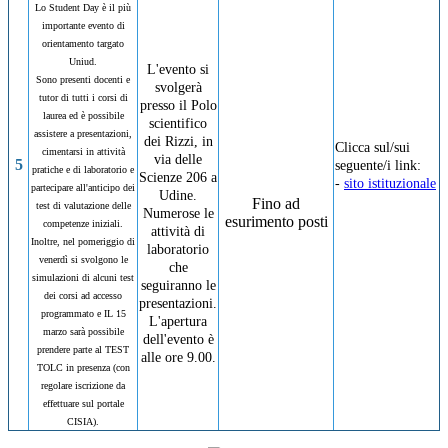
Lo Student Day è il più
importante evento di
orientamento targato
Uniud.
L'evento si
Sono presenti docenti e
svolgerà
tutor di tutti i corsi di
presso il Polo
laurea ed è possibile
scientifico
assistere a presentazioni,
dei Rizzi, in
Clicca sul/sui
cimentarsi in attività
via delle
5
seguente/i link:
pratiche e di laboratorio e
Scienze 206 a
-
sito istituzionale
partecipare all'anticipo dei
Udine.
Fino ad
test di valutazione delle
Numerose le
esurimento posti
competenze iniziali.
attività di
Inoltre, nel pomeriggio di
laboratorio
venerdì si svolgono le
che
simulazioni di alcuni test
seguiranno le
dei corsi ad accesso
presentazioni.
programmato e IL 15
L'apertura
marzo sarà possibile
dell'evento è
prendere parte al TEST
alle ore 9.00.
TOLC in presenza (con
regolare iscrizione da
effettuare sul portale
CISIA).