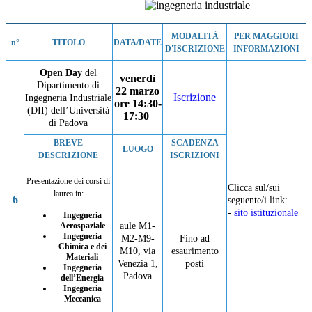
MODALITÀ
PER MAGGIORI
n°
TITOLO
DATA/DATE
D'ISCRIZIONE
INFORMAZIONI
Open Day
del
venerdì
Dipartimento di
22 marzo
Iscrizione
Ingegneria Industriale
ore 14:30-
(DII) dell’Università
17:30
di Padova
BREVE
SCADENZA
LUOGO
DESCRIZIONE
ISCRIZIONI
Presentazione dei corsi di
Clicca sul/sui
laurea in:
6
seguente/i link:
-
sito istituzionale
Ingegneria
Aerospaziale
aule M1-
Ingegneria
M2-M9-
Fino ad
Chimica e dei
M10, via
esaurimento
Materiali
Venezia 1,
posti
Ingegneria
Padova
dell’Energia
Ingegneria
Meccanica