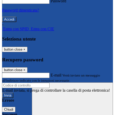
Password
Password dimenticata?
-
Entra con SPID
Entra con CIE
Seleziona utente
button close
×
Recupero password
button close
×
E-mail
Verrà inviato un messaggio
all'indirizzo indicato con le istruzioni necessarie.
E-mail inviata, si prega di controllare la casella di posta elettronica!
Errore
Chiudi
Successo