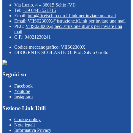
Via Luzio, 4 – 36015 Schio (VI)
Tel:
+39 0445 521715
Email:
info@liceischio.edu.it
Link per inviare una mail
Email:
VIIS02300X@istruzione.it
Link per inviare una mail
PEC:
VIIS02300X@pec.istruzione.it
Link per inviare una
mail
C.F.: 94021230241
Codice meccanografico: VIIS02300X
DIRIGENTE SCOLASTICO: Prof. Silvio Grotto
Seguici su
Facebook
Youtube
Instagram
Sezione Link Utili
Cookie policy
Note legali
Informativa Privacy