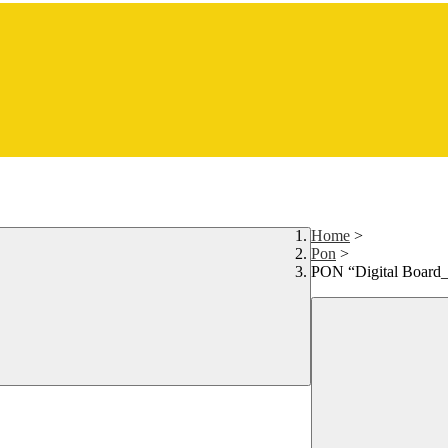
Home
>
Pon
>
PON “Digital Board_ t