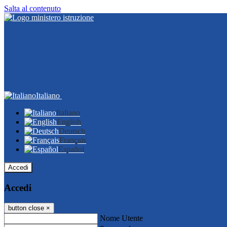
Salta al contenuto
Italiano
Italiano
English
Deutsch
Français
Español
Accedi
Accedi
button close
×
Nome Utente