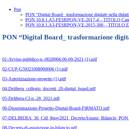
Pon
PON “Digital Board_ trasformazione digitale nella didatt
PON 10.8.1.A5-FESRPON-VE-2017-4 – TITOLO Campus
PON 10.8.1.A3-FESRPON-VE-2015-300 – TITOLO E-ti
PON “Digital Board_ trasformazione digital
01-Avviso-pubblico-n.-0028966.06-09-2021 (1).pdf
02-CUP-G59J21008900006 (1).pdf
03-Autorizzazione-progetto (1).pdf
04-Delibera_collegio_docenti_20-digital_board.pdf
05-Delibera-CI-n.-28_2021.pdf
06-Disseminazione-Progetto-Digital-Board-FIRMATO.pdf
07-DELIBERA_36_CdI_8nov2021_DecretoAssunz_Bilancio_PON_D
08-Decreto-di-assunzione-in-bilancio.pdf