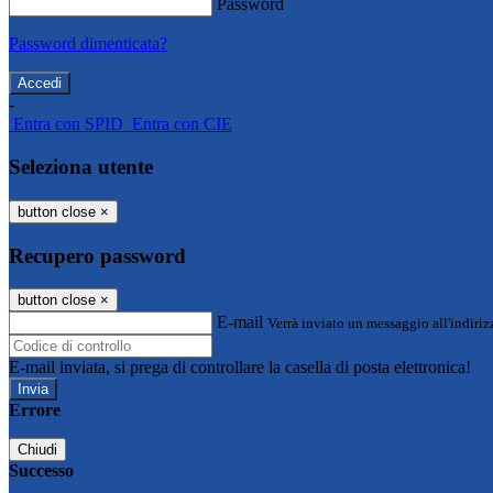
Password
Password dimenticata?
-
Entra con SPID
Entra con CIE
Seleziona utente
button close
×
Recupero password
button close
×
E-mail
Verrà inviato un messaggio all'indirizz
E-mail inviata, si prega di controllare la casella di posta elettronica!
Errore
Chiudi
Successo