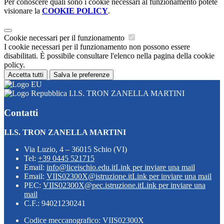
Per conoscere quali sono i cookie necessari al funzionamento potete
visionare la
COOKIE POLICY
.
Cookie necessari per il funzionamento
I cookie necessari per il funzionamento non possono essere
disabilitati. È possibile consultare l'elenco nella pagina della cookie
policy.
Accetta tutti
Salva le preferenze
I.I.S. TRON ZANELLA MARTINI
Contatti
I.I.S. TRON ZANELLA MARTINI
Via Luzio, 4 – 36015 Schio (VI)
Tel:
+39 0445 521715
Email:
info@liceischio.edu.it
Link per inviare una mail
Email:
VIIS02300X@istruzione.it
Link per inviare una mail
PEC:
VIIS02300X@pec.istruzione.it
Link per inviare una
mail
C.F.: 94021230241
Codice meccanografico: VIIS02300X