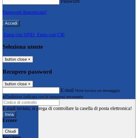
Password
Password dimenticata?
-
Entra con SPID
Entra con CIE
Seleziona utente
button close
×
Recupero password
button close
×
E-mail
Verrà inviato un messaggio
all'indirizzo indicato con le istruzioni necessarie.
E-mail inviata, si prega di controllare la casella di posta elettronica!
Errore
Chiudi
Successo