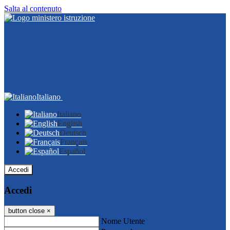
Salta al contenuto
Italiano
Italiano
English
Deutsch
Français
Español
Accedi
Accedi
button close
×
Nome Utente