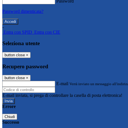
Password
Password dimenticata?
-
Entra con SPID
Entra con CIE
Seleziona utente
button close
×
Recupero password
button close
×
E-mail
Verrà inviato un messaggio all'indirizz
E-mail inviata, si prega di controllare la casella di posta elettronica!
Errore
Chiudi
Successo