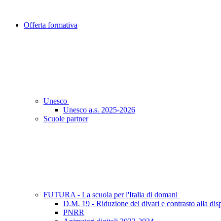
Offerta formativa
Unesco
Unesco a.s. 2025-2026
Scuole partner
FUTURA - La scuola per l'Italia di domani
D.M. 19 - Riduzione dei divari e contrasto alla dis
PNRR