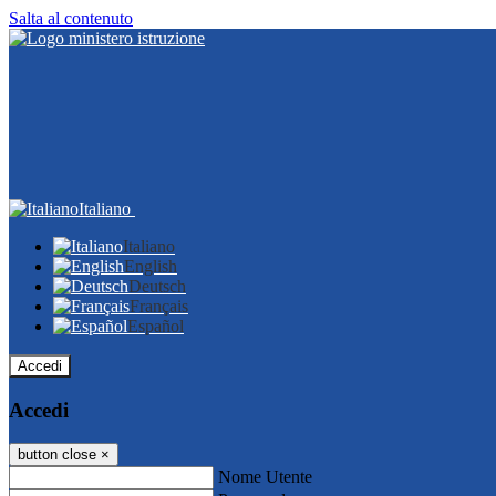
Salta al contenuto
Italiano
Italiano
English
Deutsch
Français
Español
Accedi
Accedi
button close
×
Nome Utente