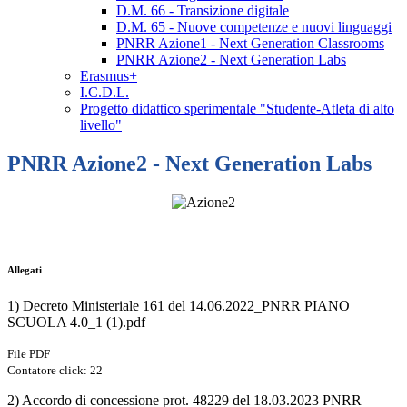
D.M. 66 - Transizione digitale
D.M. 65 - Nuove competenze e nuovi linguaggi
PNRR Azione1 - Next Generation Classrooms
PNRR Azione2 - Next Generation Labs
Erasmus+
I.C.D.L.
Progetto didattico sperimentale "Studente-Atleta di alto
livello"
PNRR Azione2 - Next Generation Labs
PNRR
Allegati
1) Decreto Ministeriale 161 del 14.06.2022_PNRR PIANO
SCUOLA 4.0_1 (1).pdf
File PDF
Contatore click: 22
2) Accordo di concessione prot. 48229 del 18.03.2023 PNRR