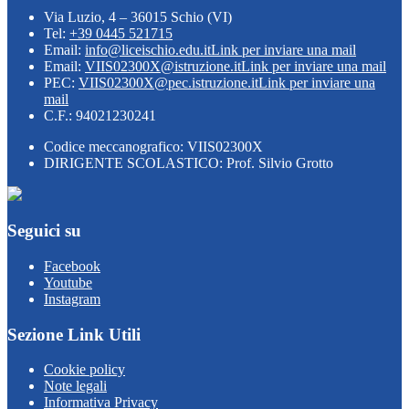
Via Luzio, 4 – 36015 Schio (VI)
Tel:
+39 0445 521715
Email:
info@liceischio.edu.it
Link per inviare una mail
Email:
VIIS02300X@istruzione.it
Link per inviare una mail
PEC:
VIIS02300X@pec.istruzione.it
Link per inviare una
mail
C.F.: 94021230241
Codice meccanografico: VIIS02300X
DIRIGENTE SCOLASTICO: Prof. Silvio Grotto
Seguici su
Facebook
Youtube
Instagram
Sezione Link Utili
Cookie policy
Note legali
Informativa Privacy