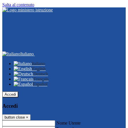
Salta al contenuto
Italiano
Italiano
English
Deutsch
Français
Español
Accedi
Accedi
button close
×
Nome Utente